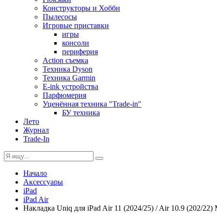
Конструкторы и Хобби
Пылесосы
Игровые приставки
игры
консоли
периферия
Action съемка
Техника Dyson
Техника Garmin
E-ink устройства
Парфюмерия
Уценённая техника "Trade-in"
БУ техника
Лето
Журнал
Trade-In
Начало
Аксессуары
iPad
iPad Air
Накладка Uniq для iPad Air 11 (2024/25) / Air 10.9 (202/22)