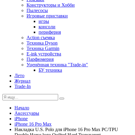
Конструкторы и Хобби
Пылесосы
Игровые приставки
игры
консоли
периферия
Action съемка
Техника Dyson
Техника Garmin
E-ink устройства
Парфюмерия
Уценённая техника "Trade-in"
БУ техника
Лето
Журнал
Trade-In
Начало
Аксессуары
iPhone
iPhone 16 Pro Max
Накладка U.S. Polo для iPhone 16 Pro Max PC/TPU
Double Horse logo Quilted Hard Transparent