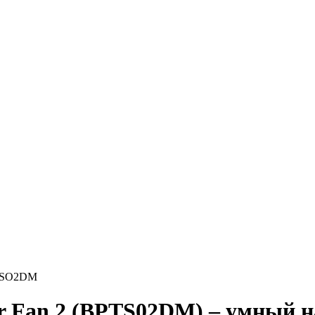
PTSO2DM
wer Fan 2 (BPTS02DM) – умный