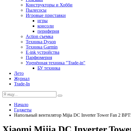
Конструкторы и Хобби
Пылесосы
Игровые приставки
игры
консоли
периферия
Action съемка
Техника Dyson
Техника Garmin
E-ink устройства
Парфюмерия
Уценённая техника "Trade-in"
БУ техника
Лето
Журнал
Trade-In
Начало
Гаджеты
Напольный вентилятор Mijia DC Inverter Tower Fan 2 B
Xiaomi Mijia DC Inverter To