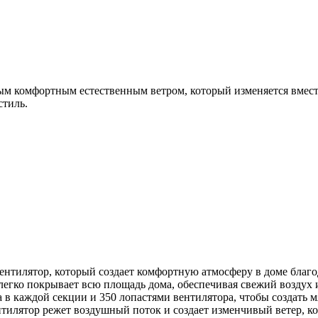
льным комфортным естественным ветром, который изменяется вме
стиль.
вентилятор, который создает комфортную атмосферу в доме благ
легко покрывает всю площадь дома, обеспечивая свежий воздух 
а в каждой секции и 350 лопастями вентилятора, чтобы создать 
нтилятор режет воздушный поток и создает изменчивый ветер, к