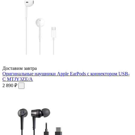
Доставим завтра
Оригинальные наушники Apple EarPods с коннектором USB-
C MTJY3ZE/A
2 890 ₽