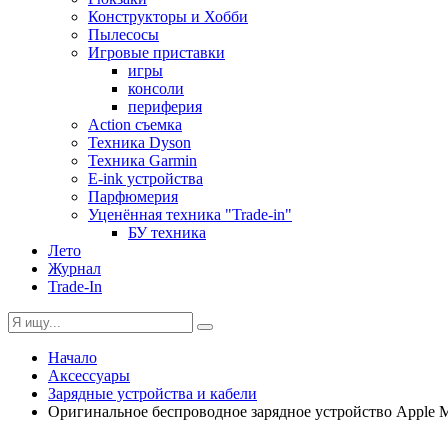
Конструкторы и Хобби
Пылесосы
Игровые приставки
игры
консоли
периферия
Action съемка
Техника Dyson
Техника Garmin
E-ink устройства
Парфюмерия
Уценённая техника "Trade-in"
БУ техника
Лето
Журнал
Trade-In
Начало
Аксессуары
Зарядные устройства и кабели
Оригинальное беспроводное зарядное устройство Apple 