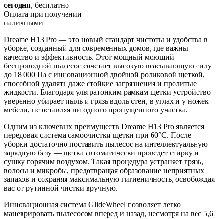
сегодня
, бесплатно
Оплата при получении
наличными
Dreame H13 Pro — это новый стандарт чистоты и удобства в
уборке, созданный для современных домов, где важны
качество и эффективность. Этот мощный моющий
беспроводной пылесос сочетает высокую всасывающую силу
до 18 000 Па с инновационной двойной роликовой щеткой,
способной удалять даже стойкие загрязнения и пролитые
жидкости. Благодаря ультратонким рамкам щетки устройство
уверенно убирает пыль и грязь вдоль стен, в углах и у ножек
мебели, не оставляя ни одного пропущенного участка.
Одним из ключевых преимуществ Dreame H13 Pro является
передовая система самоочистки щетки при 60°C. После
уборки достаточно поставить пылесос на интеллектуальную
зарядную базу — щетка автоматически проведет стирку и
сушку горячим воздухом. Такая процедура устраняет грязь,
волосы и микробы, предотвращая образование неприятных
запахов и сохраняя максимальную гигиеничность, освобождая
вас от рутинной чистки вручную.
Инновационная система GlideWheel позволяет легко
маневрировать пылесосом вперед и назад, несмотря на вес 5,6