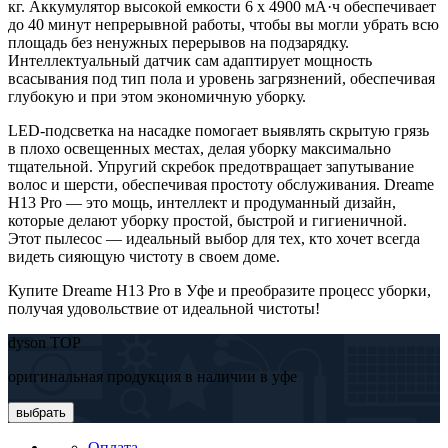
кг. Аккумулятор высокой емкости 6 х 4900 мА·ч обеспечивает
до 40 минут непрерывной работы, чтобы вы могли убрать всю
площадь без ненужных перерывов на подзарядку.
Интеллектуальный датчик сам адаптирует мощность
всасывания под тип пола и уровень загрязнений, обеспечивая
глубокую и при этом экономичную уборку.
LED-подсветка на насадке помогает выявлять скрытую грязь
в плохо освещенных местах, делая уборку максимально
тщательной. Упругий скребок предотвращает запутывание
волос и шерсти, обеспечивая простоту обслуживания. Dreame
H13 Pro — это мощь, интеллект и продуманный дизайн,
которые делают уборку простой, быстрой и гигиеничной.
Этот пылесос — идеальный выбор для тех, кто хочет всегда
видеть сияющую чистоту в своем доме.
Купите Dreame H13 Pro в Уфе и преобразите процесс уборки,
получая удовольствие от идеальной чистоты!
dyson TOP
оригинальная продукция в наличии в уфе
выбрать
Оплата