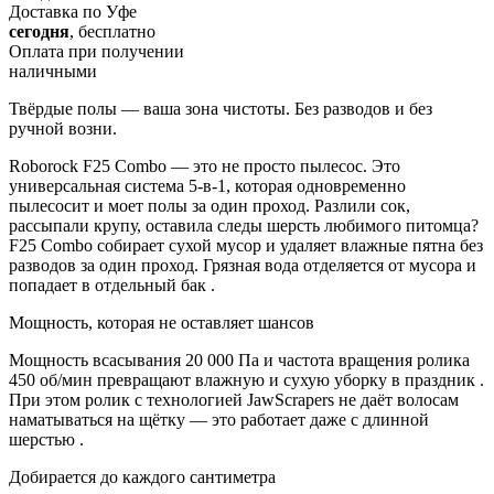
Доставка по Уфе
сегодня
, бесплатно
Оплата при получении
наличными
Твёрдые полы — ваша зона чистоты. Без разводов и без
ручной возни.
Roborock F25 Combo — это не просто пылесос. Это
универсальная система 5-в-1, которая одновременно
пылесосит и моет полы за один проход. Разлили сок,
рассыпали крупу, оставила следы шерсть любимого питомца?
F25 Combo собирает сухой мусор и удаляет влажные пятна без
разводов за один проход. Грязная вода отделяется от мусора и
попадает в отдельный бак .
Мощность, которая не оставляет шансов
Мощность всасывания 20 000 Па и частота вращения ролика
450 об/мин превращают влажную и сухую уборку в праздник .
При этом ролик с технологией JawScrapers не даёт волосам
наматываться на щётку — это работает даже с длинной
шерстью .
Добирается до каждого сантиметра