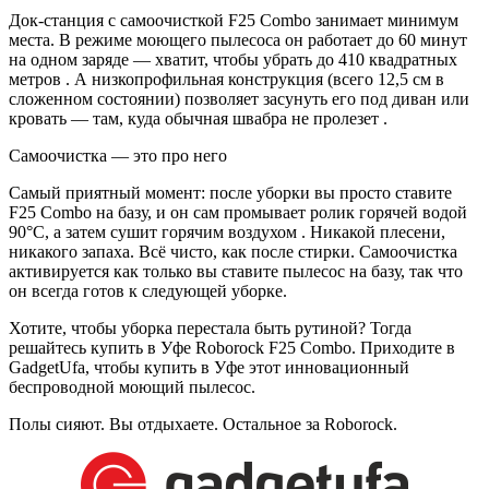
Док-станция с самоочисткой F25 Combo занимает минимум
места. В режиме моющего пылесоса он работает до 60 минут
на одном заряде — хватит, чтобы убрать до 410 квадратных
метров . А низкопрофильная конструкция (всего 12,5 см в
сложенном состоянии) позволяет засунуть его под диван или
кровать — там, куда обычная швабра не пролезет .
Самоочистка — это про него
Самый приятный момент: после уборки вы просто ставите
F25 Combo на базу, и он сам промывает ролик горячей водой
90°C, а затем сушит горячим воздухом . Никакой плесени,
никакого запаха. Всё чисто, как после стирки. Самоочистка
активируется как только вы ставите пылесос на базу, так что
он всегда готов к следующей уборке.
Хотите, чтобы уборка перестала быть рутиной? Тогда
решайтесь купить в Уфе Roborock F25 Combo. Приходите в
GadgetUfa, чтобы купить в Уфе этот инновационный
беспроводной моющий пылесос.
Полы сияют. Вы отдыхаете. Остальное за Roborock.