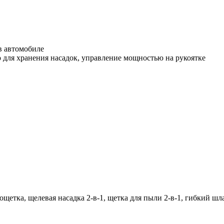
в автомобиле
о для хранения насадок, управление мощностью на рукоятке
ощетка, щелевая насадка 2-в-1, щетка для пыли 2-в-1, гибкий шл