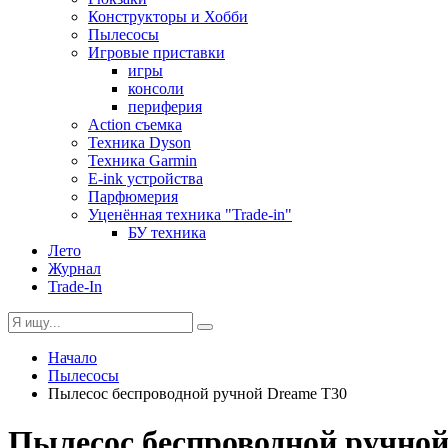
Конструкторы и Хобби
Пылесосы
Игровые приставки
игры
консоли
периферия
Action съемка
Техника Dyson
Техника Garmin
E-ink устройства
Парфюмерия
Уценённая техника "Trade-in"
БУ техника
Лето
Журнал
Trade-In
Начало
Пылесосы
Пылесос беспроводной ручной Dreame T30
Пылесос беспроводной ручной