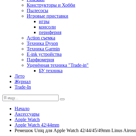
Конструкторы и Хобби
Пылесосы
Игровые приставки
игры
консоли
периферия
Action съемка
Техника Dyson
Техника Garmin
E-ink устройства
Парфюмерия
Уценённая техника "Trade-in"
БУ техника
Лето
Журнал
Trade-In
Начало
Аксессуары
Apple Watch
Apple Watch 42/44mm
Ремешок Uniq для Apple Watch 42/44/45/49mm Linus Airosoft