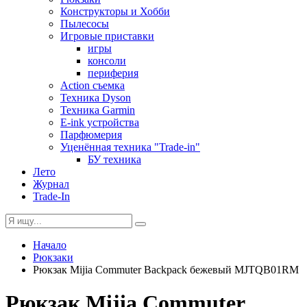
Конструкторы и Хобби
Пылесосы
Игровые приставки
игры
консоли
периферия
Action съемка
Техника Dyson
Техника Garmin
E-ink устройства
Парфюмерия
Уценённая техника "Trade-in"
БУ техника
Лето
Журнал
Trade-In
Начало
Рюкзаки
Рюкзак Mijia Commuter Backpack бежевый MJTQB01RM
Рюкзак Mijia Commuter