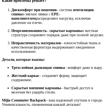
Какие проблемы решает?
Дискомфорт при ношении
– система
вентиляции
спины
и мягкие лямки с
EPE-
наполнителем
распределяют нагрузку, исключая
давление на плечи.
Неорганизованность
–
скрытые карманы
и жесткая
структура сохраняют порядок даже при полной загрузке.
Непрактичность материалов
– износостойкая ткань и
качественная фурнитура выдерживают ежедневное
использование.
Детали, которые важны:
Трехслойная дышащая спинка
– комфорт даже в жару.
Жесткий каркас
– сохраняет форму, защищает
содержимое.
Скрытые внешние карманы
– быстрый доступ к
мелочам без ущерба стилю.
Mijia Commuter Backpack
– ваш надежный спутник в городе.
Универсальность, проверенная каждой деталью!