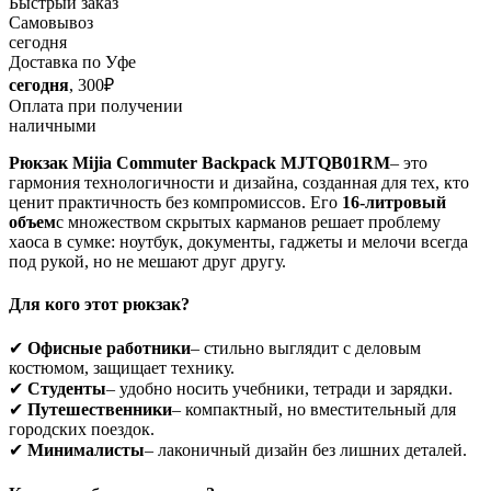
Быстрый заказ
Самовывоз
сегодня
Доставка по Уфе
сегодня
, 300₽
Оплата при получении
наличными
Рюкзак Mijia Commuter Backpack MJTQB01RM
– это
гармония технологичности и дизайна, созданная для тех, кто
ценит практичность без компромиссов. Его
16-литровый
объем
с множеством скрытых карманов решает проблему
хаоса в сумке: ноутбук, документы, гаджеты и мелочи всегда
под рукой, но не мешают друг другу.
Для кого этот рюкзак?
✔
Офисные работники
– стильно выглядит с деловым
костюмом, защищает технику.
✔
Студенты
– удобно носить учебники, тетради и зарядки.
✔
Путешественники
– компактный, но вместительный для
городских поездок.
✔
Минималисты
– лаконичный дизайн без лишних деталей.