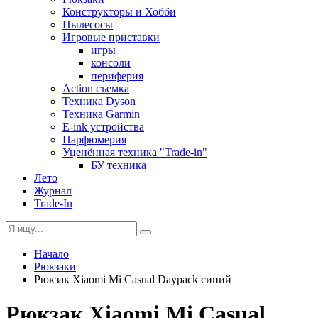
Конструкторы и Хобби
Пылесосы
Игровые приставки
игры
консоли
периферия
Action съемка
Техника Dyson
Техника Garmin
E-ink устройства
Парфюмерия
Уценённая техника "Trade-in"
БУ техника
Лето
Журнал
Trade-In
Начало
Рюкзаки
Рюкзак Xiaomi Mi Casual Daypack синий
Рюкзак Xiaomi Mi Casual