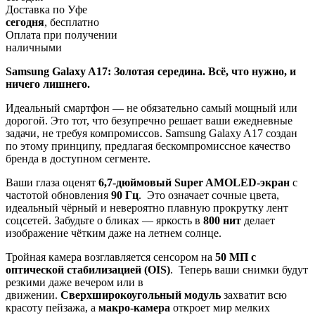
Доставка по Уфе
сегодня
, бесплатно
Оплата при получении
наличными
Samsung Galaxy A17: Золотая середина. Всё, что нужно, и
ничего лишнего.
Идеальный смартфон — не обязательно самый мощный или
дорогой. Это тот, что безупречно решает ваши ежедневные
задачи, не требуя компромиссов. Samsung Galaxy A17 создан
по этому принципу, предлагая бескомпромиссное качество
бренда в доступном сегменте.
Ваши глаза оценят
6,7-дюймовый Super AMOLED-экран
с
частотой обновления
90 Гц
. Это означает сочные цвета,
идеальный чёрный и невероятно плавную прокрутку лент
соцсетей. Забудьте о бликах — яркость в
800 нит
делает
изображение чётким даже на летнем солнце.
Тройная камера возглавляется сенсором на
50 МП с
оптической стабилизацией (OIS)
. Теперь ваши снимки будут
резкими даже вечером или в
движении.
Сверхширокоугольный модуль
захватит всю
красоту пейзажа, а
макро-камера
откроет мир мелких