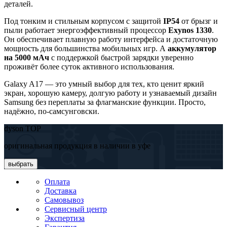
деталей.
Под тонким и стильным корпусом с защитой
IP54
от брызг и
пыли работает энергоэффективный процессор
Exynos 1330
.
Он обеспечивает плавную работу интерфейса и достаточную
мощность для большинства мобильных игр. А
аккумулятор
на 5000 мАч
с поддержкой быстрой зарядки уверенно
проживёт более суток активного использования.
Galaxy A17 — это умный выбор для тех, кто ценит яркий
экран, хорошую камеру, долгую работу и узнаваемый дизайн
Samsung без переплаты за флагманские функции. Просто,
надёжно, по-самсунговски.
dyson TOP
оригинальная продукция в наличии в уфе
выбрать
Оплата
Доставка
Самовывоз
Сервисный центр
Экспертиза