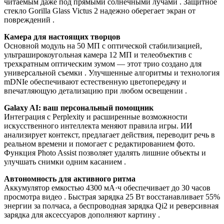
читаемым даже под прямыми солнечными лучами . Защитное
стекло Gorilla Glass Victus 2 надежно оберегает экран от
повреждений .
Камера для настоящих творцов
Основной модуль на 50 МП с оптической стабилизацией,
ультраширокоугольная камера 12 МП и телеобъектив с
трехкратным оптическим зумом — этот трио создано для
универсальной съемки . Улучшенные алгоритмы и технология
mDNIe обеспечивают естественную цветопередачу и
впечатляющую детализацию при любом освещении .
Galaxy AI: ваш персональный помощник
Интеграция с Perplexity и расширенные возможности
искусственного интеллекта меняют правила игры. ИИ
анализирует контекст, предлагает действия, переводит речь в
реальном времени и помогает с редактированием фото.
Функция Photo Assist позволяет удалять лишние объекты и
улучшать снимки одним касанием .
Автономность для активного ритма
Аккумулятор емкостью 4300 мА·ч обеспечивает до 30 часов
просмотра видео . Быстрая зарядка 25 Вт восстанавливает 55%
энергии за полчаса, а беспроводная зарядка Qi2 и реверсивная
зарядка для аксессуаров дополняют картину .