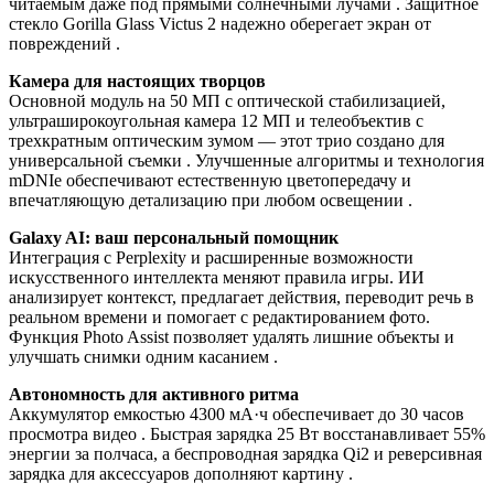
читаемым даже под прямыми солнечными лучами . Защитное
стекло Gorilla Glass Victus 2 надежно оберегает экран от
повреждений .
Камера для настоящих творцов
Основной модуль на 50 МП с оптической стабилизацией,
ультраширокоугольная камера 12 МП и телеобъектив с
трехкратным оптическим зумом — этот трио создано для
универсальной съемки . Улучшенные алгоритмы и технология
mDNIe обеспечивают естественную цветопередачу и
впечатляющую детализацию при любом освещении .
Galaxy AI: ваш персональный помощник
Интеграция с Perplexity и расширенные возможности
искусственного интеллекта меняют правила игры. ИИ
анализирует контекст, предлагает действия, переводит речь в
реальном времени и помогает с редактированием фото.
Функция Photo Assist позволяет удалять лишние объекты и
улучшать снимки одним касанием .
Автономность для активного ритма
Аккумулятор емкостью 4300 мА·ч обеспечивает до 30 часов
просмотра видео . Быстрая зарядка 25 Вт восстанавливает 55%
энергии за полчаса, а беспроводная зарядка Qi2 и реверсивная
зарядка для аксессуаров дополняют картину .