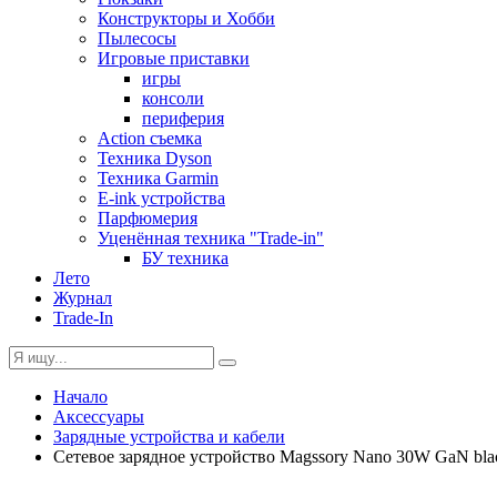
Конструкторы и Хобби
Пылесосы
Игровые приставки
игры
консоли
периферия
Action съемка
Техника Dyson
Техника Garmin
E-ink устройства
Парфюмерия
Уценённая техника "Trade-in"
БУ техника
Лето
Журнал
Trade-In
Начало
Аксессуары
Зарядные устройства и кабели
Сетевое зарядное устройство Magssory Nano 30W GaN bla