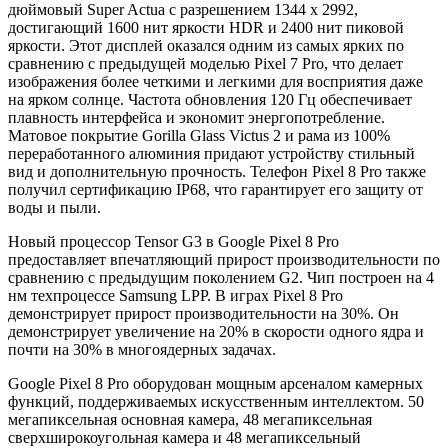
дюймовый Super Actua с разрешением 1344 x 2992,
достигающий 1600 нит яркости HDR и 2400 нит пиковой
яркости. Этот дисплей оказался одним из самых ярких по
сравнению с предыдущей моделью Pixel 7 Pro, что делает
изображения более четкими и легкими для восприятия даже
на ярком солнце. Частота обновления 120 Гц обеспечивает
плавность интерфейса и экономит энергопотребление.
Матовое покрытие Gorilla Glass Victus 2 и рама из 100%
переработанного алюминия придают устройству стильный
вид и дополнительную прочность. Телефон Pixel 8 Pro также
получил сертификацию IP68, что гарантирует его защиту от
воды и пыли.
Новый процессор Tensor G3 в Google Pixel 8 Pro
предоставляет впечатляющий прирост производительности по
сравнению с предыдущим поколением G2. Чип построен на 4
нм техпроцессе Samsung LPP. В играх Pixel 8 Pro
демонстрирует прирост производительности на 30%. Он
демонстрирует увеличение на 20% в скорости одного ядра и
почти на 30% в многоядерных задачах.
Google Pixel 8 Pro оборудован мощным арсеналом камерных
функций, поддерживаемых искусственным интеллектом. 50
мегапиксельная основная камера, 48 мегапиксельная
сверхширокоугольная камера и 48 мегапиксельный