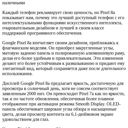
наличными
Каждый телефон рекламирует свою ценность, но Pixel 8a
показывает нам, почему это лучший доступный телефон с его
интеллектуальными функциями искусственного интеллекта,
очаровательным дизайном и лучшей в своем классе
поддержкой программного обеспечения.
Google Pixel 8a впечатляет своим дизайном, приближаясь к
флагманским моделям. Он приобрел закругленные углы,
матовую заднюю панель и полированную алюминиевую раму,
делая его более удобным и привлекательным. Эти изменения
делают его более устойчивым к размазыванию и придают ему
элегантный вид, который сохраняется даже после длительного
использования.
Дисплей Google Pixel 8a предлагает яркость, достаточную для
просмотра в солнечный день, хотя не совсем соответствует
заявленным 2000 нит. Он превосходит Pixel 7a как по яркости,
так и по частоте обновления, обеспечивая более плавное
отображение при активации режима Smooth Display. OLED-
панель обеспечивает широкие углы обзора и насыщенные
цвета, делая просмотр контента на 6,1-дюймовом экране
удовольствием для глаз.