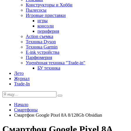
Конструкторы и Хобби
Пылесосы
Игровые приставки
игры
консоли
периферия
Action съемка
Техника Dyson
Техника Garmin
E-ink устройства
Парфюмерия
Уценённая техника "Trade-in"
БУ техника
Лето
Журнал
Trade-In
Начало
Смартфоны
Смартфон Google Pixel 8A 8/128Gb Obsidian
Смартфон Google Pixel 8A