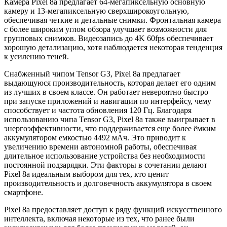
Камера Pixel 8a предлагает 64-мегапиксельную основную
камеру и 13-мегапиксельную сверхширокоугольную,
обеспечивая четкие и детальные снимки. Фронтальная камера
с более широким углом обзора улучшает возможности для
групповых снимков. Видеозапись до 4K 60fps обеспечивает
хорошую детализацию, хотя наблюдается некоторая тенденция
к усилению теней.
Снабженный чипом Tensor G3, Pixel 8a предлагает
выдающуюся производительность, которая делает его одним
из лучших в своем классе. Он работает невероятно быстро
при запуске приложений и навигации по интерфейсу, чему
способствует и частота обновления 120 Гц. Благодаря
использованию чипа Tensor G3, Pixel 8a также выигрывает в
энергоэффективности, что поддерживается еще более ёмким
аккумулятором емкостью 4492 мАч. Это приводит к
увеличению времени автономной работы, обеспечивая
длительное использование устройства без необходимости
постоянной подзарядки. Эти факторы в сочетании делают
Pixel 8a идеальным выбором для тех, кто ценит
производительность и долговечность аккумулятора в своем
смартфоне.
Pixel 8a предоставляет доступ к ряду функций искусственного
интеллекта, включая некоторые из тех, что ранее были