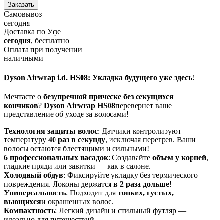
Заказать
Самовывоз
сегодня
Доставка по Уфе
сегодня
, бесплатно
Оплата при получении
наличными
Dyson Airwrap i.d. HS08: Укладка будущего уже здесь!
Мечтаете о
безупречной прическе без секущихся
кончиков
?
Dyson Airwrap HS08
перевернет ваше
представление об уходе за волосами!
Технология защиты волос
: Датчики контролируют
температуру
40 раз в секунду
, исключая перегрев. Ваши
волосы остаются блестящими и сильными!
6 профессиональных насадок
: Создавайте
объем у корней
,
гладкие пряди или завитки — как в салоне.
Холодный обдув
: Фиксируйте укладку без термического
повреждения. Локоны держатся
в 2 раза дольше
!
Универсальность
: Подходит для
тонких, густых,
вьющихся
и окрашенных волос.
Компактность
: Легкий дизайн и стильный футляр —
идеально для путешествий.