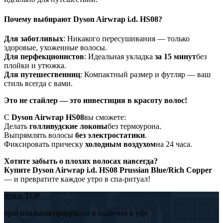
Почему выбирают Dyson Airwrap i.d. HS08?
Для заботливых
: Никакого пересушивания — только
здоровые, ухоженные волосы.
Для перфекционистов
: Идеальная укладка
за 15 минут
без
плойки и утюжка.
Для путешественниц
: Компактный размер и футляр — ваш
стиль всегда с вами.
Это не стайлер — это инвестиция в красоту волос!
С
Dyson Airwrap HS08
вы сможете:
Делать
голливудские локоны
без термоурона.
Выпрямлять волосы
без электростатики
.
Фиксировать прическу
холодным воздухом
на 24 часа.
Хотите забыть о плохих волосах навсегда?
Купите Dyson Airwrap i.d. HS08 Prussian Blue/Rich Copper
— и превратите каждое утро в спа-ритуал!
dyson TOP
оригинальная продукция в наличии в уфе