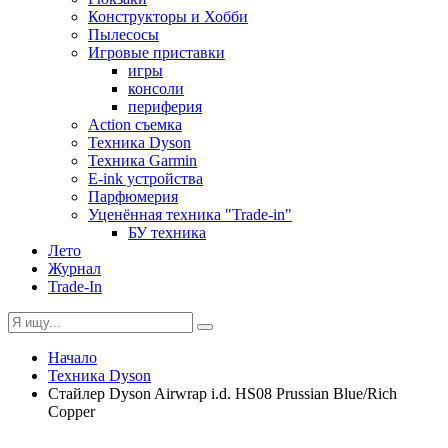
Конструкторы и Хобби
Пылесосы
Игровые приставки
игры
консоли
периферия
Action съемка
Техника Dyson
Техника Garmin
E-ink устройства
Парфюмерия
Уценённая техника "Trade-in"
БУ техника
Лето
Журнал
Trade-In
Начало
Техника Dyson
Стайлер Dyson Airwrap i.d. HS08 Prussian Blue/Rich
Copper