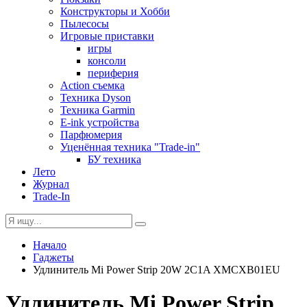
Конструкторы и Хобби
Пылесосы
Игровые приставки
игры
консоли
периферия
Action съемка
Техника Dyson
Техника Garmin
E-ink устройства
Парфюмерия
Уценённая техника "Trade-in"
БУ техника
Лето
Журнал
Trade-In
Начало
Гаджеты
Удлинитель Mi Power Strip 20W 2C1A XMCXB01EU
Удлинитель Mi Power Strip