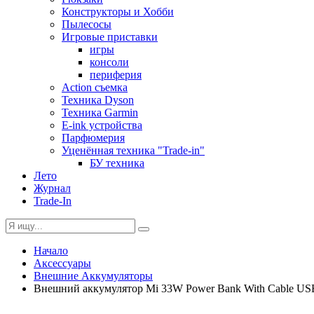
Конструкторы и Хобби
Пылесосы
Игровые приставки
игры
консоли
периферия
Action съемка
Техника Dyson
Техника Garmin
E-ink устройства
Парфюмерия
Уценённая техника "Trade-in"
БУ техника
Лето
Журнал
Trade-In
Начало
Аксессуары
Внешние Аккумуляторы
Внешний аккумулятор Mi 33W Power Bank With Cable U