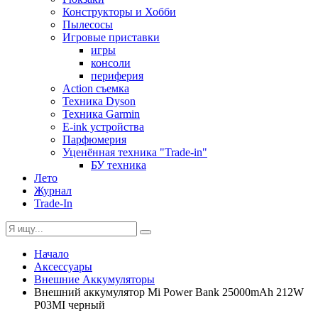
Конструкторы и Хобби
Пылесосы
Игровые приставки
игры
консоли
периферия
Action съемка
Техника Dyson
Техника Garmin
E-ink устройства
Парфюмерия
Уценённая техника "Trade-in"
БУ техника
Лето
Журнал
Trade-In
Начало
Аксессуары
Внешние Аккумуляторы
Внешний аккумулятор Mi Power Bank 25000mAh 212W
P03MI черный