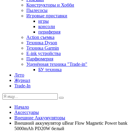
Конструкторы и Хобби
Пылесосы
Игровые приставки
игры
консоли
периферия
Action съемка
Техника Dyson
Техника Garmin
E-ink устройства
Парфюмерия
Уценённая техника "Trade-in"
БУ техника
Лето
Журнал
Trade-In
Начало
Аксессуары
Внешние Аккумуляторы
Внешний аккумулятор uBear Flow Magnetic Power bank
5000mAh PD20W белый