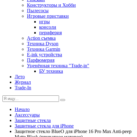
Конструкторы и Хобби
Пылесосы
Игровые приставки
игры
консоли
периферия
Action съемка
Техника Dyson
Техника Garmin
E-ink устройства
Парфюмерия
Уценённая техника "Trade-in"
БУ техника
Лето
Журнал
Trade-In
Начало
Аксессуары
Защитные стекла
Защитные стекла для iPhone
Защитное стекло BlueO для iPhone 16 Pro Max Anti-peep
Matte Black (приватное матовое)