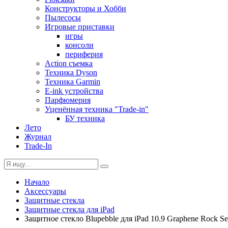
Конструкторы и Хобби
Пылесосы
Игровые приставки
игры
консоли
периферия
Action съемка
Техника Dyson
Техника Garmin
E-ink устройства
Парфюмерия
Уценённая техника "Trade-in"
БУ техника
Лето
Журнал
Trade-In
Начало
Аксессуары
Защитные стекла
Защитные стекла для iPad
Защитное стекло Blupebble для iPad 10.9 Graphene Rock Ser