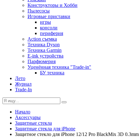
Конструкторы и Хобби
Пылесосы
Игровые приставки
игры
консоли
периферия
Action съемка
Техника Dyson
Техника Garmin
E-ink устройства
Парфюмерия
Уценённая техника "Trade-in"
БУ техника
Лето
Журнал
Trade-In
Начало
Аксессуары
Защитные стекла
Защитные стекла для iPhone
Защитное стекло для iPhone 12/12 Pro BlackMix 3D 0.3