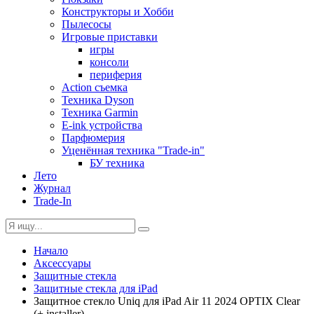
Конструкторы и Хобби
Пылесосы
Игровые приставки
игры
консоли
периферия
Action съемка
Техника Dyson
Техника Garmin
E-ink устройства
Парфюмерия
Уценённая техника "Trade-in"
БУ техника
Лето
Журнал
Trade-In
Начало
Аксессуары
Защитные стекла
Защитные стекла для iPad
Защитное стекло Uniq для iPad Air 11 2024 OPTIX Clear
(+ installer)