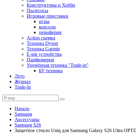
Конструкторы и Хобби
Пылесосы
Игровые приставки
игры
консоли
периферия
Action съемка
Техника Dyson
Техника Garmin
E-ink устройства
Парфюмерия
Уценённая техника "Trade-in"
БУ техника
Лето
Журнал
Trade-In
Начало
Samsung
Аксессуары
Samsung S26
Защитное стекло Uniq для Samsung Galaxy S26 Ultra OPTIX P