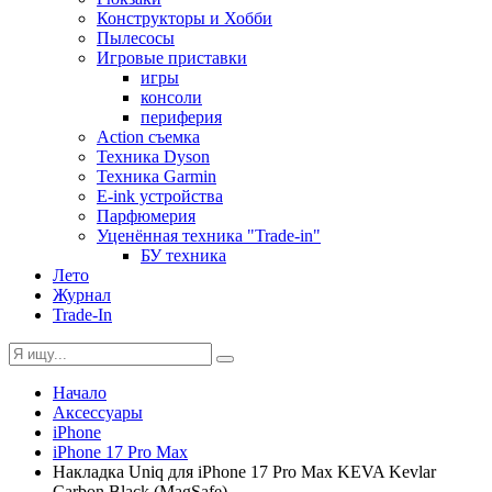
Конструкторы и Хобби
Пылесосы
Игровые приставки
игры
консоли
периферия
Action съемка
Техника Dyson
Техника Garmin
E-ink устройства
Парфюмерия
Уценённая техника "Trade-in"
БУ техника
Лето
Журнал
Trade-In
Начало
Аксессуары
iPhone
iPhone 17 Pro Max
Накладка Uniq для iPhone 17 Pro Max KEVA Kevlar
Carbon Black (MagSafe)