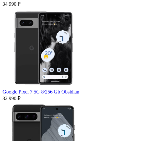
34 990 ₽
Google Pixel 7 5G 8/256 Gb Obsidian
32 990 ₽