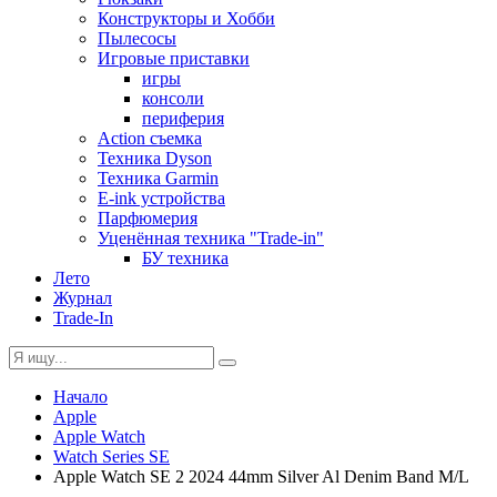
Конструкторы и Хобби
Пылесосы
Игровые приставки
игры
консоли
периферия
Action съемка
Техника Dyson
Техника Garmin
E-ink устройства
Парфюмерия
Уценённая техника "Trade-in"
БУ техника
Лето
Журнал
Trade-In
Начало
Apple
Apple Watch
Watch Series SE
Apple Watch SE 2 2024 44mm Silver Al Denim Band M/L