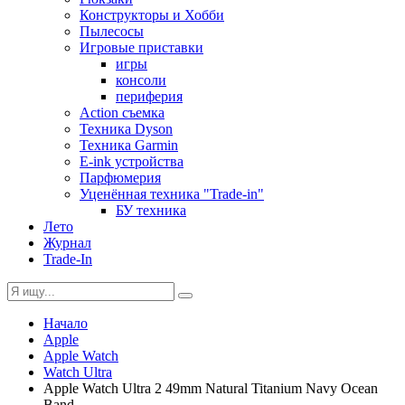
Конструкторы и Хобби
Пылесосы
Игровые приставки
игры
консоли
периферия
Action съемка
Техника Dyson
Техника Garmin
E-ink устройства
Парфюмерия
Уценённая техника "Trade-in"
БУ техника
Лето
Журнал
Trade-In
Начало
Apple
Apple Watch
Watch Ultra
Apple Watch Ultra 2 49mm Natural Titanium Navy Ocean
Band