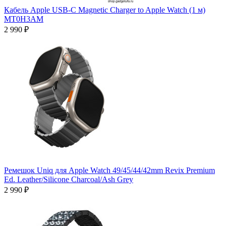
Кабель Apple USB‑C Magnetic Charger to Apple Watch (1 м)
MT0H3AM
2 990 ₽
Ремешок Uniq для Apple Watch 49/45/44/42mm Revix Premium
Ed. Leather/Silicone Charcoal/Ash Grey
2 990 ₽