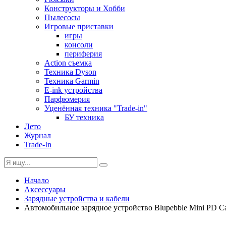
Конструкторы и Хобби
Пылесосы
Игровые приставки
игры
консоли
периферия
Action съемка
Техника Dyson
Техника Garmin
E-ink устройства
Парфюмерия
Уценённая техника "Trade-in"
БУ техника
Лето
Журнал
Trade-In
Начало
Аксессуары
Зарядные устройства и кабели
Автомобильное зарядное устройство Blupebble Mini PD Ca