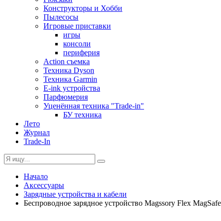
Конструкторы и Хобби
Пылесосы
Игровые приставки
игры
консоли
периферия
Action съемка
Техника Dyson
Техника Garmin
E-ink устройства
Парфюмерия
Уценённая техника "Trade-in"
БУ техника
Лето
Журнал
Trade-In
Начало
Аксессуары
Зарядные устройства и кабели
Беспроводное зарядное устройство Magssory Flex MagSafe 