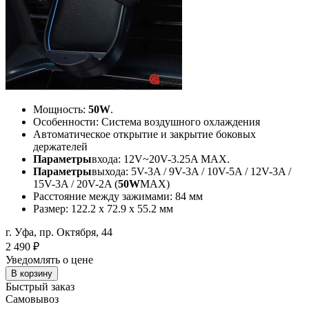
Мощность:
50W
.
Особенности: Система воздушного охлаждения
Автоматическое открытие и закрытие боковых
держателей
Параметры
входа: 12V~20V-3.25A MAX.
Параметры
выхода: 5V-3A / 9V-3A / 10V-5A / 12V-3A /
15V-3A / 20V-2A (
50W
MAX)
Расстояние между зажимами: 84 мм
Размер: 122.2 x 72.9 x 55.2 мм
г. Уфа, пр. Октября, 44
2 490
₽
Уведомлять о цене
В корзину
Быстрый заказ
Самовывоз