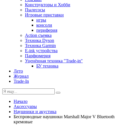
Конструкторы и Хобби
Пылесосы
Игровые приставки
игры
консоли
периферия
Action съемка
Техника Dyson
Техника Garmin
E-ink устройства
Парфюмерия
Уценённая техника "Trade-in"
БУ техника
Лето
Журнал
Trade-In
Начало
Аксессуары
Наушники и акустика
Беспроводные наушники Marshall Major V Bluetooth
кремовые