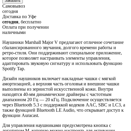
Заказать
Самовывоз
сегодня
Доставка по Уфе
сегодня
, бесплатно
Оплата при получении
наличными
Наушники Marshall Major V предлагают отличное сочетание
сбалансированного звучания, долгого времени работы и
ретро-стиля. Они поддерживают специальное приложение,
которое позволяет настраивать элементы управления,
адаптировать звуковую сигнатуру и использовать функцию
Spotify Tap.
Дизайн наушников включает накладные чашки с мягкой
амортизацией, а верхняя часть оголовья и внешние чашки
выполнены из зернистой искусственной кожи. Внутри
находятся 40-мм динамические драйверы с частотным
диапазоном 20 Гц — 20 кГц. Подключение осуществляется
через Bluetooth 5.3 с поддержкой кодеков AAC, SBC и LC3, а
также функцией Bluetooth LE Audio, что открывает доступ к
функции Auracast.
Для управления наушниками предусмотрена кнопка с
логотипом M, которую можно настроить для активации