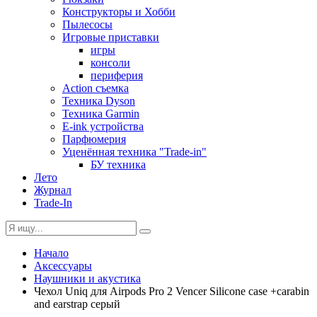
Конструкторы и Хобби
Пылесосы
Игровые приставки
игры
консоли
периферия
Action съемка
Техника Dyson
Техника Garmin
E-ink устройства
Парфюмерия
Уценённая техника "Trade-in"
БУ техника
Лето
Журнал
Trade-In
Начало
Аксессуары
Наушники и акустика
Чехол Uniq для Airpods Pro 2 Vencer Silicone case +carabin
and earstrap серый