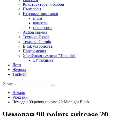
Конструкторы и Хобби
Пылесосы
Игровые приставки
игры
консоли
периферия
Action съемка
Техника Dyson
Техника Garmin
E-ink устройства
Парфюмерия
Уценённая техника "Trade-in"
БУ техника
Лето
Журнал
Trade-In
Начало
Рюкзаки
Чемодан 90 points suitcase 20 Midnight Black
Чемодан 90 points suitcase 20