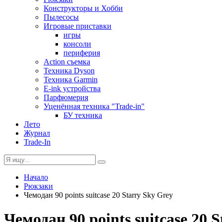
Конструкторы и Хобби
Пылесосы
Игровые приставки
игры
консоли
периферия
Action съемка
Техника Dyson
Техника Garmin
E-ink устройства
Парфюмерия
Уценённая техника "Trade-in"
БУ техника
Лето
Журнал
Trade-In
Начало
Рюкзаки
Чемодан 90 points suitcase 20 Starry Sky Grey
Чемодан 90 points suitcase 20 