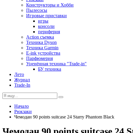
Конструкторы и Хобби
Пылесосы
Игровые приставки
игры
консоли
периферия
Action съемка
Техника Dyson
Техника Garmin
E-ink устройства
Парфюмерия
Уценённая техника "Trade-in"
БУ техника
Лето
Журнал
Trade-In
Начало
Рюкзаки
Чемодан 90 points suitcase 24 Starry Phantom Black
Чемодан 90 points suitcase 24 