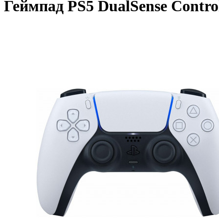
Геймпад PS5 DualSense Control