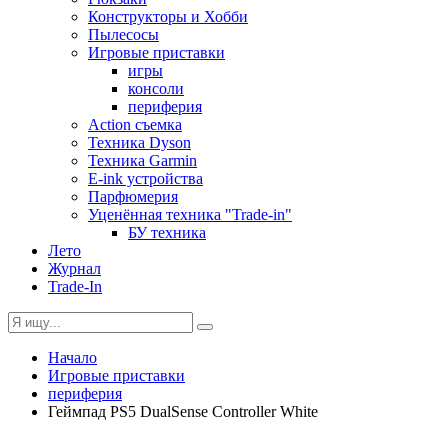
Конструкторы и Хобби
Пылесосы
Игровые приставки
игры
консоли
периферия
Action съемка
Техника Dyson
Техника Garmin
E-ink устройства
Парфюмерия
Уценённая техника "Trade-in"
БУ техника
Лето
Журнал
Trade-In
Начало
Игровые приставки
периферия
Геймпад PS5 DualSense Controller White