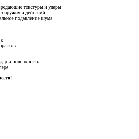
ередающие текстуры и удары
го оружия и действий
уальное подавление шума
ик
зрастов
дар и поверхность
лере
сего!