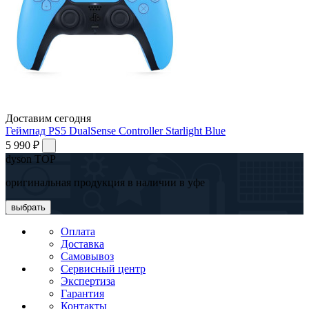
Доставим сегодня
Геймпад PS5 DualSense Controller Starlight Blue
5 990 ₽
dyson TOP
оригинальная продукция в наличии в уфе
выбрать
Оплата
Доставка
Самовывоз
Сервисный центр
Экспертиза
Гарантия
Контакты