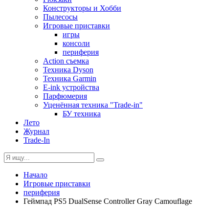
Конструкторы и Хобби
Пылесосы
Игровые приставки
игры
консоли
периферия
Action съемка
Техника Dyson
Техника Garmin
E-ink устройства
Парфюмерия
Уценённая техника "Trade-in"
БУ техника
Лето
Журнал
Trade-In
Начало
Игровые приставки
периферия
Геймпад PS5 DualSense Controller Gray Camouflage