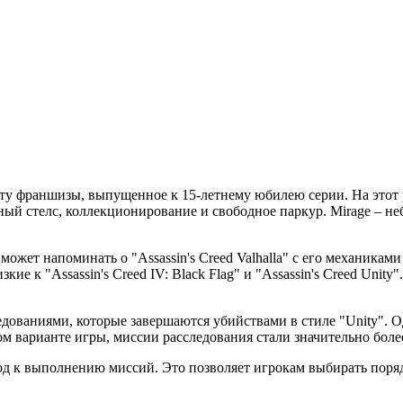
ыту франшизы, выпущенное к 15-летнему юбилею серии. На этот ра
ный стелс, коллекционирование и свободное паркур. Mirage – н
 может напоминать о "Assassin's Creed Valhalla" с его механика
ие к "Assassin's Creed IV: Black Flag" и "Assassin's Creed Unit
ованиями, которые завершаются убийствами в стиле "Unity". Одн
м варианте игры, миссии расследования стали значительно бол
д к выполнению миссий. Это позволяет игрокам выбирать поряд