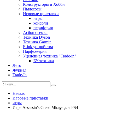
Конструкторы и Хобби
Пылесосы
Игровые приставки
игры
консоли
периферия
Action съемка
Техника Dyson
Техника Garmin
E-ink устройства
Парфюмерия
Уценённая техника "Trade-in"
БУ техника
Лето
Журнал
Trade-In
Начало
Игровые приставки
игры
Игра Assassin’s Creed Mirage для PS4