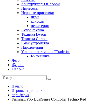
Конструкторы и Хобби
Пылесосы
Игровые приставки
игры
консоли
периферия
Action съемка
Техника Dyson
Техника Garmin
E-ink устройства
Парфюмерия
Уценённая техника "Trade-in"
БУ техника
Лето
Журнал
Trade-In
Начало
Игровые приставки
периферия
Геймпад PS5 DualSense Controller Techno Red