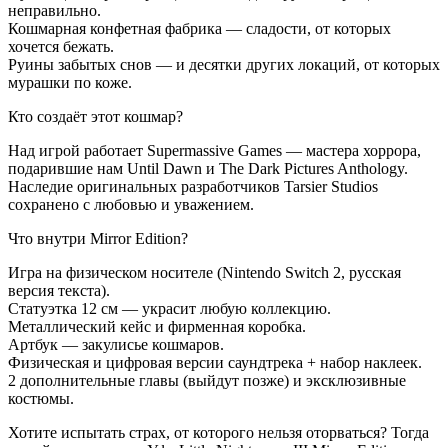
неправильно.
Кошмарная конфетная фабрика — сладости, от которых
хочется бежать.
Руины забытых снов — и десятки других локаций, от которых
мурашки по коже.
Кто создаёт этот кошмар?
Над игрой работает Supermassive Games — мастера хоррора,
подарившие нам Until Dawn и The Dark Pictures Anthology.
Наследие оригинальных разработчиков Tarsier Studios
сохранено с любовью и уважением.
Что внутри Mirror Edition?
Игра на физическом носителе (Nintendo Switch 2, русская
версия текста).
Статуэтка 12 см — украсит любую коллекцию.
Металлический кейс и фирменная коробка.
Артбук — закулисье кошмаров.
Физическая и цифровая версии саундтрека + набор наклеек.
2 дополнительные главы (выйдут позже) и эксклюзивные
костюмы.
Хотите испытать страх, от которого нельзя оторваться? Тогда