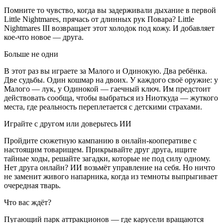
Помните то чувство, когда вы задерживали дыхание в первой
Little Nightmares, прячась от длинных рук Повара? Little
Nightmares III возвращает этот холодок под кожу. И добавляет
кое-что новое — друга.
Больше не одни
В этот раз вы играете за Малого и Одинокую. Два ребёнка.
Две судьбы. Один кошмар на двоих. У каждого своё оружие: у
Малого — лук, у Одинокой — гаечный ключ. Им предстоит
действовать сообща, чтобы выбраться из Ниоткуда — жуткого
места, где реальность переплетается с детскими страхами.
Играйте с другом или доверьтесь ИИ
Пройдите сюжетную кампанию в онлайн-кооперативе с
настоящим товарищем. Прикрывайте друг друга, ищите
тайные ходы, решайте загадки, которые не под силу одному.
Нет друга онлайн? ИИ возьмёт управление на себя. Но ничто
не заменит живого напарника, когда из темноты выпрыгивает
очередная тварь.
Что вас ждёт?
Пугающий парк аттракционов — где карусели вращаются