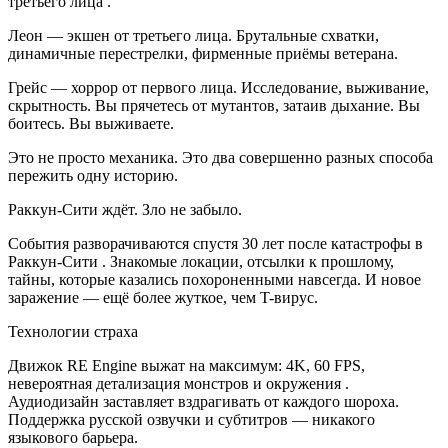
третьего лица .
Леон — экшен от третьего лица. Брутальные схватки,
динамичные перестрелки, фирменные приёмы ветерана.
Грейс — хоррор от первого лица. Исследование, выживание,
скрытность. Вы прячетесь от мутантов, затаив дыхание. Вы
боитесь. Вы выживаете.
Это не просто механика. Это два совершенно разных способа
пережить одну историю.
Раккун-Сити ждёт. Зло не забыло.
События разворачиваются спустя 30 лет после катастрофы в
Раккун-Сити . Знакомые локации, отсылки к прошлому,
тайны, которые казались похороненными навсегда. И новое
заражение — ещё более жуткое, чем T-вирус.
Технологии страха
Движок RE Engine выжат на максимум: 4K, 60 FPS,
невероятная детализация монстров и окружения .
Аудиодизайн заставляет вздрагивать от каждого шороха.
Поддержка русской озвучки и субтитров — никакого
языкового барьера.