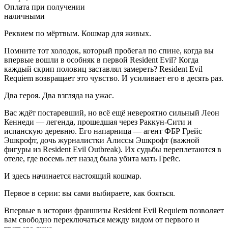
Оплата при получении
наличными
Реквием по мёртвым. Кошмар для живых.
Помните тот холодок, который пробегал по спине, когда вы
впервые вошли в особняк в первой Resident Evil? Когда
каждый скрип половиц заставлял замереть? Resident Evil
Requiem возвращает это чувство. И усиливает его в десять раз.
Два героя. Два взгляда на ужас.
Вас ждёт постаревший, но всё ещё невероятно сильный Леон
Кеннеди — легенда, прошедшая через Раккун-Сити и
испанскую деревню. Его напарница — агент ФБР Грейс
Эшкрофт, дочь журналистки Алиссы Эшкрофт (важной
фигуры из Resident Evil Outbreak). Их судьбы переплетаются в
отеле, где восемь лет назад была убита мать Грейс.
И здесь начинается настоящий кошмар.
Первое в серии: вы сами выбираете, как бояться.
Впервые в истории франшизы Resident Evil Requiem позволяет
вам свободно переключаться между видом от первого и