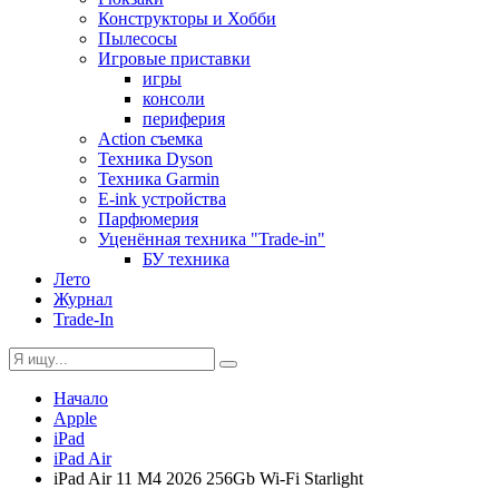
Конструкторы и Хобби
Пылесосы
Игровые приставки
игры
консоли
периферия
Action съемка
Техника Dyson
Техника Garmin
E-ink устройства
Парфюмерия
Уценённая техника "Trade-in"
БУ техника
Лето
Журнал
Trade-In
Начало
Apple
iPad
iPad Air
iPad Air 11 M4 2026 256Gb Wi-Fi Starlight