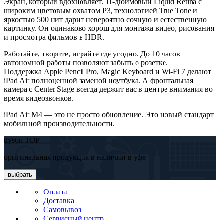
Экран, который вдохновляет. 11-дюймовый Liquid Retina с
широким цветовым охватом P3, технологией True Tone и
яркостью 500 нит дарит невероятно сочную и естественную
картинку. Он одинаково хорош для монтажа видео, рисования
и просмотра фильмов в HDR.
Работайте, творите, играйте где угодно. До 10 часов
автономной работы позволяют забыть о розетке.
Поддержка Apple Pencil Pro, Magic Keyboard и Wi-Fi 7 делают
iPad Air полноценной заменой ноутбука. А фронтальная
камера с Center Stage всегда держит вас в центре внимания во
время видеозвонков.
iPad Air M4 — это не просто обновление. Это новый стандарт
мобильной производительности.
dyson TOP
оригинальная продукция в наличии в уфе
выбрать
Оплата
Доставка
Самовывоз
Сервисный центр