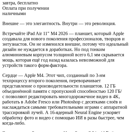
завтра, бесплатно
Оплата при получении
наличными
Внешне — это элегантность. Внутри — это революция.
Встречайте iPad Air 11" M4 2026 — планшет, который Apple
создавала для нового поколения профессионалов, творцов и
энтузиастов. Он не изменился внешне, потому что идеальный
дизайн не нуждается в доработках. Но под тонким
алюминиевым корпусом толщиной всего 6,1 мм скрывается
мощь, которая ещё год назад казалась невозможной для
устройств такого форм-фактора.
Сердце — Apple M4. Этот чип, созданный по 3-нм
техпроцессу второго поколения, переворачивает
представление о производительности планшетов. 12 ГБ
объединённой памяти с пропускной способностью 120 ГБ/
с позволяют редактировать многодорожечное видео в 4K,
работать в Adobe Fresco или Photoshop с десятками слоёв и
наслаждаться самыми требовательными играми с аппаратной
трассировкой лучей. А 16-ядерный Neural Engine ускоряет
обработку фото и видео с помощью ИИ в разы быстрее, чем
когда-либо.