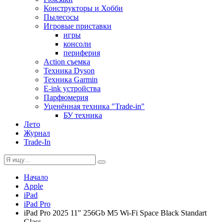
Конструкторы и Хобби
Пылесосы
Игровые приставки
игры
консоли
периферия
Action съемка
Техника Dyson
Техника Garmin
E-ink устройства
Парфюмерия
Уценённая техника "Trade-in"
БУ техника
Лето
Журнал
Trade-In
Начало
Apple
iPad
iPad Pro
iPad Pro 2025 11" 256Gb M5 Wi-Fi Space Black Standart
Glass