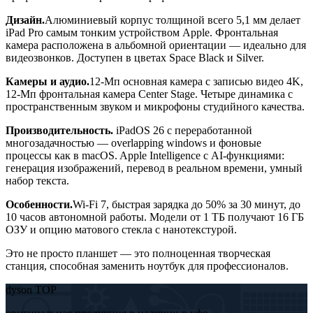
Дизайн.
Алюминиевый корпус толщиной всего 5,1 мм делает
iPad Pro самым тонким устройством Apple. Фронтальная
камера расположена в альбомной ориентации — идеально для
видеозвонков. Доступен в цветах Space Black и Silver.
Камеры и аудио.
12-Мп основная камера с записью видео 4K,
12-Мп фронтальная камера Center Stage. Четыре динамика с
пространственным звуком и микрофоны студийного качества.
Производительность.
iPadOS 26 с переработанной
многозадачностью — overlapping windows и фоновые
процессы как в macOS. Apple Intelligence с AI-функциями:
генерация изображений, перевод в реальном времени, умный
набор текста.
Особенности.
Wi-Fi 7, быстрая зарядка до 50% за 30 минут, до
10 часов автономной работы. Модели от 1 ТБ получают 16 ГБ
ОЗУ и опцию матового стекла с нанотекстурой.
Это не просто планшет — это полноценная творческая
станция, способная заменить ноутбук для профессионалов.
dyson TOP