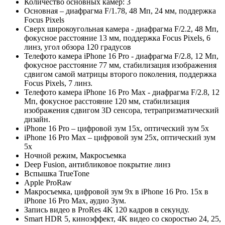
Количество основных камер: 3
Основная – диафрагма F/1.78, 48 Мп, 24 мм, поддержка
Focus Pixels
Сверх широкоугольная камера - диафрагма F/2.2, 48 Мп,
фокусное расстояние 13 мм, поддержка Focus Pixels, 6
линз, угол обзора 120 градусов
Телефото камера iPhone 16 Pro - диафрагма F/2.8, 12 Мп,
фокусное расстояние 77 мм, стабилизация изображения
сдвигом самой матрицы второго поколения, поддержка
Focus Pixels, 7 линз.
Телефото камера iPhone 16 Pro Max - диафрагма F/2.8, 12
Мп, фокусное расстояние 120 мм, стабилизация
изображения сдвигом 3D сенсора, тетрапризматический
дизайн.
iPhone 16 Pro – цифровой зум 15х, оптический зум 5х
iPhone 16 Pro Max – цифровой зум 25х, оптический зум
5х
Ночной режим, Макросъемка
Deep Fusion, антибликовое покрытие линз
Вспышка TrueTone
Apple ProRaw
Макросъемка, цифровой зум 9х в iPhone 16 Pro. 15х в
iPhone 16 Pro Max, аудио Зум.
Запись видео в ProRes 4K 120 кадров в секунду.
Smart HDR 5, киноэффект, 4K видео со скоростью 24, 25,