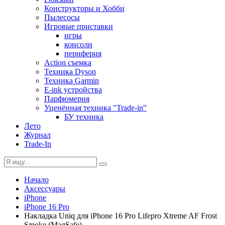
Конструкторы и Хобби
Пылесосы
Игровые приставки
игры
консоли
периферия
Action съемка
Техника Dyson
Техника Garmin
E-ink устройства
Парфюмерия
Уценённая техника "Trade-in"
БУ техника
Лето
Журнал
Trade-In
Начало
Аксессуары
iPhone
iPhone 16 Pro
Накладка Uniq для iPhone 16 Pro Lifepro Xtreme AF Frost
Smoke (MagSafe)