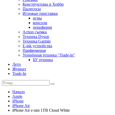
Конструкторы и Хобби
Пылесосы
Игровые приставки
игры
консоли
периферия
Action съемка
Техника Dyson
Техника Garmin
E-ink устройства
Парфюмерия
Уценённая техника "Trade-in"
БУ техника
Лето
Журнал
Trade-In
Начало
Apple
iPhone
iPhone Air
iPhone Air e-sim 1TB Cloud White