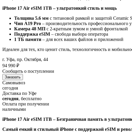
iPhone 17 Air eSIM 1TB – ультратонкий стиль и мощь
Толщина 5.6 мм
с титановой рамкой и защитой Ceramic S
Чип A19 Pro
– производительность профессионального 
Камера 48 МП
с 2-кратным зумом и умной фронталкой
Поддержка eSIM
– свобода выбора оператора
1 ТБ памяти
– для всех ваших файлов и приложений
Идеален для тех, кто ценит стиль, технологичность и мобильно
г. Уфа, пр. Октября, 44
94 990
₽
Сообщить о поступлении
Заказать
Самовывоз
сегодня
Доставка по Уфе
сегодня
, бесплатно
Оплата при получении
наличными
iPhone 17 Air eSIM 1TB – Безграничная память в ультратон
Самый емкий и стильный iPhone с поддержкой eSIM и рев