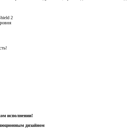
hield 2
уровня
сть!
ком исполнении!
олюционным дизайном