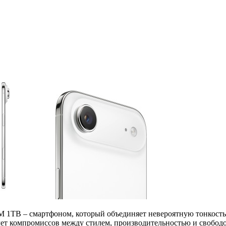
IM 1TB – смартфоном, который объединяет невероятную тонкость
емлет компромиссов между стилем, производительностью и свобод